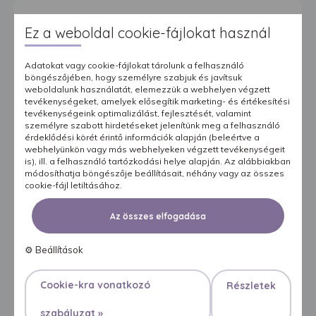
Ez a weboldal cookie-fájlokat használ
Adatokat vagy cookie-fájlokat tárolunk a felhasználó
böngészőjében, hogy személyre szabjuk és javítsuk
weboldalunk használatát, elemezzük a webhelyen végzett
tevékenységeket, amelyek elősegítik marketing- és értékesítési
tevékenységeink optimalizálást, fejlesztését, valamint
személyre szabott hirdetéseket jelenítünk meg a felhasználó
érdeklődési körét érintő információk alapján (beleértve a
webhelyünkön vagy más webhelyeken végzett tevékenységeit
is), ill. a felhasználó tartózkodási helye alapján. Az alábbiakban
módosíthatja böngészője beállításait, néhány vagy az összes
cookie-fájl letiltásához.
Az összes elfogadása
⚙
Beállítások
NADRÁGPELENKÁK
Cookie-kra vonatkozó
Részletek
Biztos védelem középsúlyos és súlyos inkontinencia
szabályzat »
esetére.