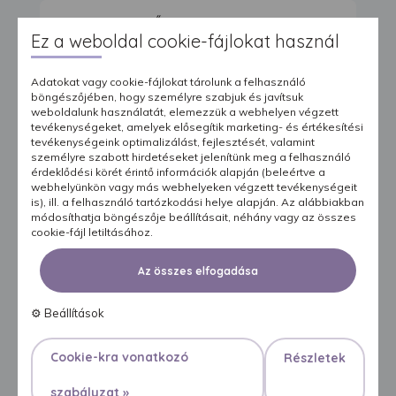
SZAKSZERŰ
Ez a weboldal cookie-fájlokat használ
BŐRÁPOLÁS
Adatokat vagy cookie-fájlokat tárolunk a felhasználó
böngészőjében, hogy személyre szabjuk és javítsuk
weboldalunk használatát, elemezzük a webhelyen végzett
tevékenységeket, amelyek elősegítik marketing- és értékesítési
tevékenységeink optimalizálást, fejlesztését, valamint
személyre szabott hirdetéseket jelenítünk meg a felhasználó
érdeklődési körét érintő információk alapján (beleértve a
webhelyünkön vagy más webhelyeken végzett tevékenységeit
is), ill. a felhasználó tartózkodási helye alapján. Az alábbiakban
módosíthatja böngészője beállításait, néhány vagy az összes
cookie-fájl letiltásához.
Bőrápoló termékek mindennapos
használatra
Az összes elfogadása
⚙
Beállítások
Cookie-kra vonatkozó
Részletek
Tovább »
szabályzat »