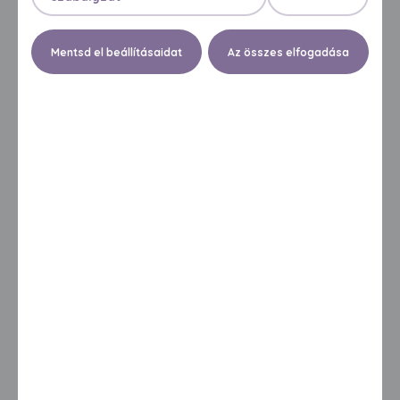
professzionális ápolás
Mentsd el beállításaidat
Az összes elfogadása
nedves törlőkendő
száraz, sérülékeny bőrre
az ápolás komfortja
PROFESSZIONÁLIS ÁPOLÁS
DELICATE CLEANSING (NO RINSE
FORMULA)